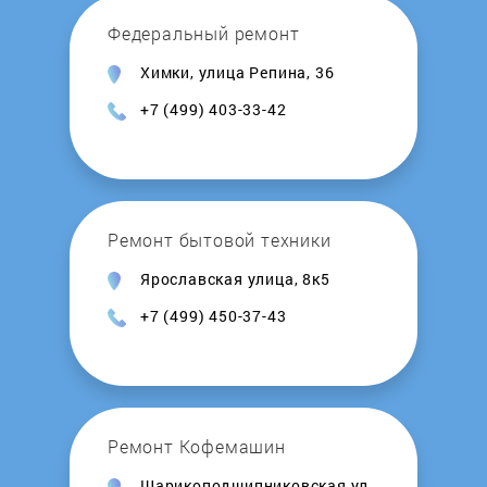
Koreco
Федеральный ремонт
Химки, улица Репина, 36
Korting
+7 (499) 403-33-42
Kraft
Kuppersberg
Ремонт бытовой техники
Kuppersbusch
Ярославская улица, 8к5
+7 (499) 450-37-43
Leran
LG
Liebherr
Ремонт Кофемашин
Шарикоподшипниковская ул.,