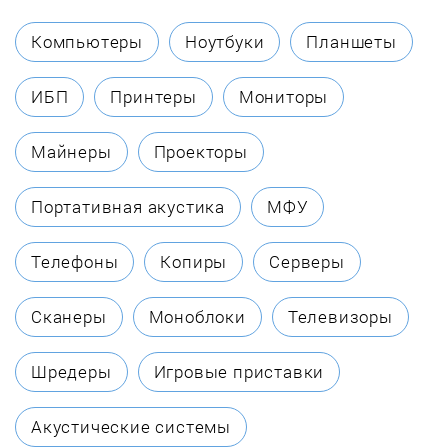
Caso
Компьютеры
Ноутбуки
Планшеты
Centek
ИБП
Принтеры
Мониторы
Cold Vine
Майнеры
Проекторы
COOLEQ
Портативная акустика
МФУ
Daewoo
Телефоны
Копиры
Серверы
De Dietrich
Сканеры
Моноблоки
Телевизоры
De Luxe
Шредеры
Игровые приставки
DFunc
Акустические системы