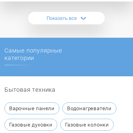
Atlanta
Показать все
AVEX
Bauknecht
Самые популярные
BBK
категории
Beko
Бытовая техника
Bertazzoni
BioZone
Варочные панели
Водонагреватели
Biryusa
Газовые духовки
Газовые колонки