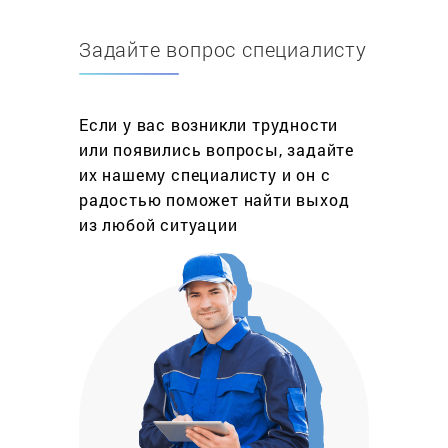
оборудования, причины поломок часто
идентичны независимо от марки, и даже
Задайте вопрос специалисту
количество камер здесь значения не имеют –
однокамерные или двухкамерные. Если нарушать
рекомендации производителя, то результат будет
Если у вас возникли трудности
один – поломка техники. Когда компрессор,
или появились вопросы, задайте
сложное механическое устройство, перестает
их нашему специалисту и он с
функционировать, вся система агрегата
радостью поможет найти выход
оказывается парализованной. Дальнейшая его
из любой ситуации
работоспособность зависит от грамотного, а
самое главное, оперативного обслуживания. Не
имеет значения, установлен ли на Вашей кухне
белорусский Атлант или собранный по
итальянскому патенту Indesit.
В каждом установлен одинаковый компрессор и
оба они имеют схожее устройство внутренних
схем. Если Вы заметили, что мотор не