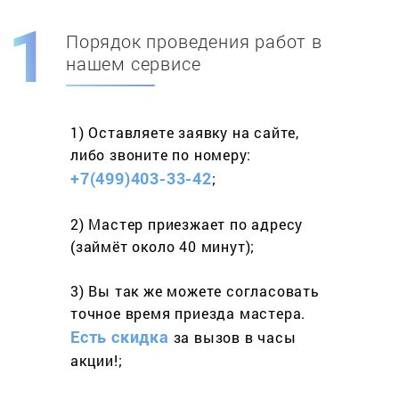
Порядок проведения работ в
Скидка при первом
заказе на адрес
нашем сервисе
составит 15%
1) Оставляете заявку
на сайте,
Работаем более 10 лет
и выполняем
либо звоните
по номеру:
весь спектр услуг
+7(499)403-33-42
;
2) Мастер приезжает
по адресу
(займёт
около 40 минут);
3) Вы так же можете согласовать
точное время приезда мастера.
Есть скидка
за вызов
в часы
акции!;