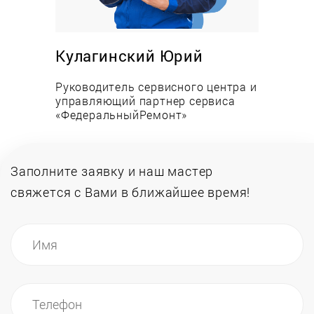
включается или не выключается, слышен
посторонний шум, температура в камере
отличается от заданной, незамедлительно
вызовите мастера по ремонту холодильников. Он
Кулагинский Юрий
приедет и произведет замену мотора. Процесс
Руководитель сервисного центра и
этот сложный и трудоемкий, но можете быть
управляющий партнер сервиса
уверены, что по окончании Вы получите
«ФедеральныйРемонт»
исправный агрегат и гарантию на его
продолжительную.
Заполните заявку и наш мастер
свяжется
с Вами в ближайшее время!