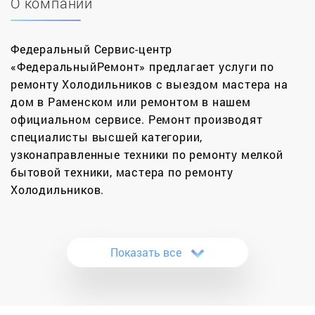
О компании
Федеральный Сервис-центр
«ФедеральныйРемонт» предлагает услуги по
ремонту Холодильников с выездом мастера на
дом в Раменском или ремонтом в нашем
официальном сервисе. Ремонт производят
специалисты высшей категории,
узконаправленные техники по ремонту мелкой
бытовой техники, мастера по ремонту
Холодильников.
Мы одинаково оперативно и на высоком
профессиональном уровне ремонтируем как
Показать все
старые холодильники, так и современные модели
агрегатов различных брендов. Несмотря на
использование передовых технологий и