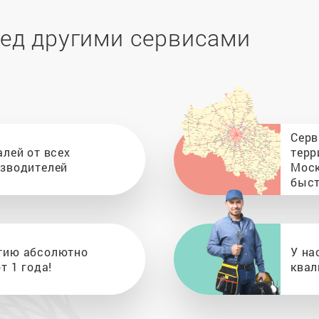
ед другими сервисами
Серв
алей от всех
терр
изводителей
Моск
быст
тию абсолютно
У на
т 1 года!
квал