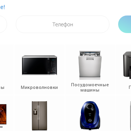
е!
Посудомоечные
ны
Микроволновки
машины