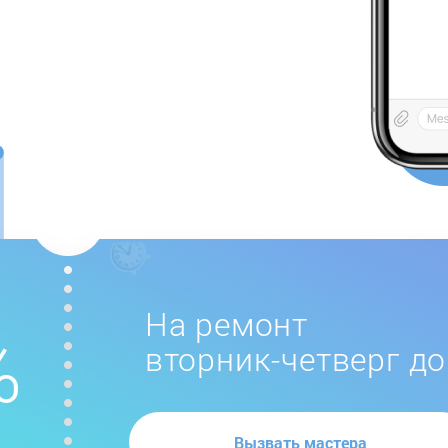
На ремонт
вторник-четверг до
Вызвать мастера