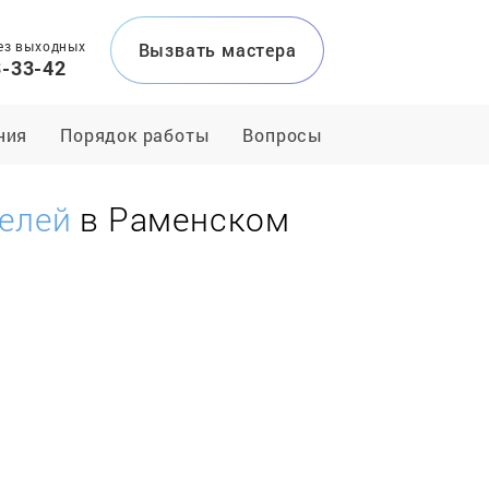
ез выходных
Вызвать мастера
3-33-42
ния
Порядок работы
Вопросы
телей
в Раменском
и