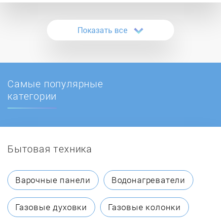
ANT
Показать все
Apart
ART
Самые популярные
Art System
категории
Ashly
Бытовая техника
Audio-Technica
Avid
Варочные панели
Водонагреватели
Axelvox
Газовые духовки
Газовые колонки