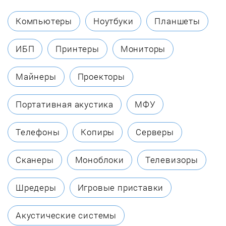
Dj
Компьютеры
Ноутбуки
Планшеты
DSPPA
ИБП
Принтеры
Мониторы
DYNACORD
Майнеры
Проекторы
Ecler
Портативная акустика
МФУ
Eurosound
Телефоны
Копиры
Серверы
FBT
Сканеры
Моноблоки
Телевизоры
Gemini
Шредеры
Игровые приставки
Hercules
Акустические системы