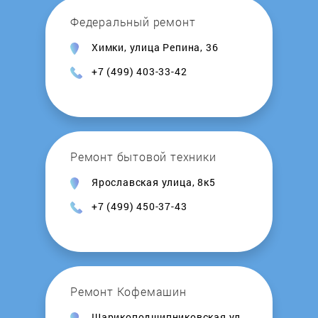
Swissonic
Федеральный ремонт
Химки, улица Репина, 36
T-Mix
+7 (499) 403-33-42
Tascam
TC-Helicon
Ремонт бытовой техники
Topp Pro
Ярославская улица, 8к5
+7 (499) 450-37-43
Tube Tech
Volta
Yamaha
Ремонт Кофемашин
Шарикоподшипниковская ул.,