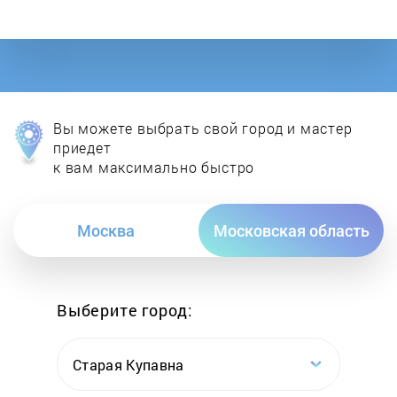
IK Multimedia
Invotone
JBL
Вы можете выбрать свой город и мастер
Korg
приедет
к вам максимально быстро
LD Systems
Москва
Московская область
Line 6
Mackie
Выберите город:
Midas
Старая Купавна
Mixars