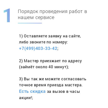
Порядок проведения работ в
Скидка при первом
заказе на адрес
нашем сервисе
составит 15%
1) Оставляете заявку
на сайте,
Работаем более 10 лет
и выполняем
либо звоните
по номеру:
весь спектр услуг
+7(499)403-33-42
;
2) Мастер приезжает
по адресу
(займёт
около 40 минут);
3) Вы так же можете согласовать
точное время приезда мастера.
Есть скидка
за вызов
в часы
акции!;