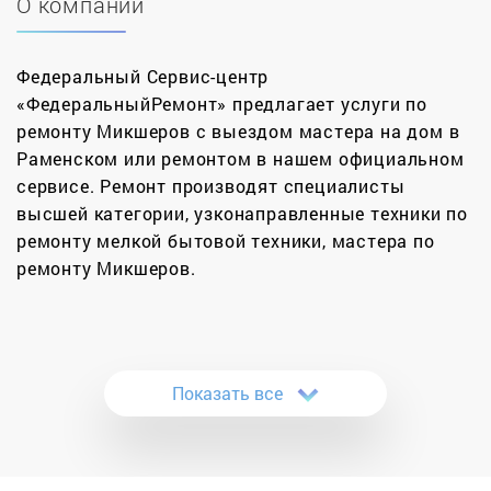
О компании
Федеральный Сервис-центр
«ФедеральныйРемонт» предлагает услуги по
ремонту Микшеров с выездом мастера на дом в
Раменском или ремонтом в нашем официальном
сервисе. Ремонт производят специалисты
высшей категории, узконаправленные техники по
ремонту мелкой бытовой техники, мастера по
ремонту Микшеров.
Мы обеспечиваем профессиональное качество
ремонта. Поэтому ремонт аудиотехники
производим только в условиях стационарной
Показать все
мастерской, укомплектованной необходимым
специальным оборудованием. Большинство
видов диджей аппаратуры доставляется