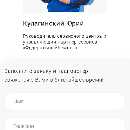
пределах гарантийного срока: 3 месяца со дня
выдачи аппарата клиенту. Гарантия
распространяется на выполненную работу и
Кулагинский Юрий
установленные детали. Случаи обращения наших
клиентов по поводу гарантийного ремонта
Руководитель сервисного центра и
являются достаточно редкими.
управляющий партнер сервиса
«ФедеральныйРемонт»
Заполните заявку и наш мастер
свяжется
с Вами в ближайшее время!