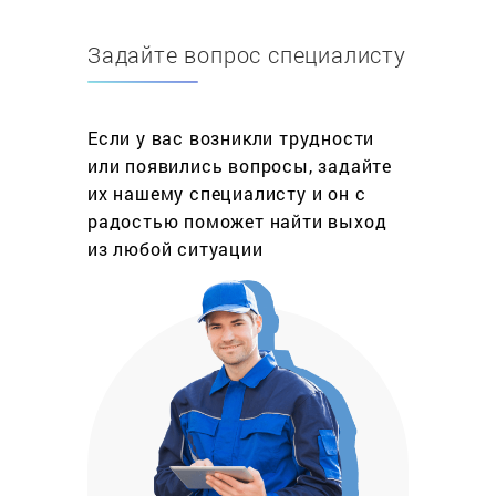
клиентом в приёмный пункт нашего СЦ
самостоятельно или с использованием услуги
Задайте вопрос специалисту
«Доставка». Выезд мастера на место
производится только в тех случаях, когда речь
идёт о ремонте комплектов крупногабаритной
Если у вас возникли трудности
аппаратуры, состоящих из многих компонентов, и
или появились вопросы, задайте
клиент затрудняется самостоятельно
их нашему специалисту и он с
определить, какой именно компонент неисправен.
радостью поможет найти выход
В подобной ситуации наши специалисты готовы
из любой ситуации
выехать к заказчику для проведения
диагностики. Во многих случаях мы
осуществляем срочный ремонт диджей
аудиотехники при наличии на складе сервисного
центра необходимых комплектующих изделий на
момент поступления устройства в ремонт.
Каковы условия гарантии на отремонтированное
изделие? Аппаратура, отремонтированная нашим
сервисным центром, обеспечивается гарантией в