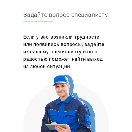
количеством разнообразных функций и режимов,
могут иметь электронное или сенсорное
Задайте вопрос специалисту
управление, а все это усложняет конструкцию и
не позволяет починить печку самостоятельно.
За услуги по ремонту духовых шкафов обычно
Если у вас возникли трудности
приходится отдавать немалые деньги, т.к.
или появились вопросы, задайте
большинство частных мастеров и небольших
их нашему специалисту и он с
компаний покупают запчасти на радиорынках и
радостью поможет найти выход
это входит в стоимость услуги. Избежать
из любой ситуации
переплат можно, если вызвать мастера в
надежных сервисных центрах или мастерских,
где все комплектующие покупаются напрямую у
дилеров или производителей.
Обычно стоимость ремонта в Москве не
отличаются от регионов и напрямую связана со
стоимостью запчастей и сложностью работы.