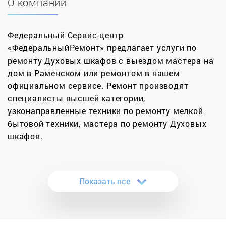
О компании
Федеральный Сервис-центр
«ФедеральныйРемонт» предлагает услуги по
ремонту Духовых шкафов с выездом мастера на
дом в Раменском или ремонтом в нашем
официальном сервисе. Ремонт производят
специалисты высшей категории,
узконаправленные техники по ремонту мелкой
бытовой техники, мастера по ремонту Духовых
шкафов.
Кухонная бытовая техника может выйти из строя
в любую минуту, в особенности, если она
Показать все
«напичкана» электроникой. Ремонт духовок в
Москве заказывают достаточно часто потому,
что современные устройства обладают большим