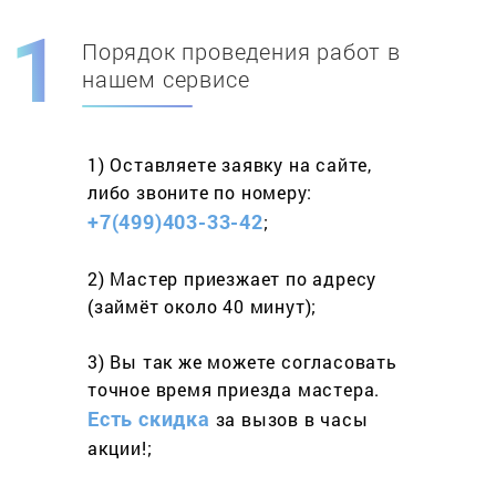
Порядок проведения работ в
Скидка при первом
заказе на адрес
нашем сервисе
составит 15%
1) Оставляете заявку
на сайте,
Работаем более 10 лет
и выполняем
либо звоните
по номеру:
весь спектр услуг
+7(499)403-33-42
;
2) Мастер приезжает
по адресу
(займёт
около 40 минут);
3) Вы так же можете согласовать
точное время приезда мастера.
Есть скидка
за вызов
в часы
акции!;