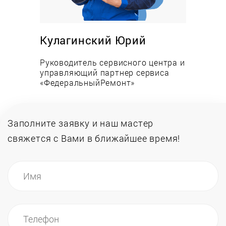
Практически всегда отремонтировать духовой
шкаф в домашних условиях возможно в день
обращения или на следующий. Именно так
Кулагинский Юрий
работает мастерская «ФедеральныйРемонт»,
поскольку штат специалистов позволяет быстро
Руководитель сервисного центра и
реагировать на заявки, а на собственном складе
управляющий партнер сервиса
«ФедеральныйРемонт»
имеются оригинальные запчасти и
комплектующие практически для всех моделей
электрических и газовых духовок разных
производителей.
Заполните заявку и наш мастер
свяжется
с Вами в ближайшее время!