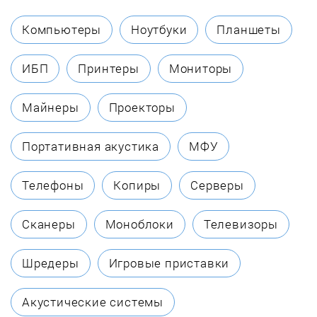
Exiteq
Компьютеры
Ноутбуки
Планшеты
Fagor
ИБП
Принтеры
Мониторы
Fornelli
Майнеры
Проекторы
Foster
Портативная акустика
МФУ
Franke
Телефоны
Копиры
Серверы
Fulgor Milano
Сканеры
Моноблоки
Телевизоры
Gaggenau
Шредеры
Игровые приставки
Gefest
Акустические системы