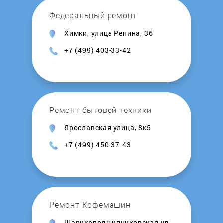
Nardi
Федеральный ремонт
Химки, улица Репина, 36
Neff
+7 (499) 403-33-42
Oasis
ORE
Ремонт бытовой техники
Pyramida
Ярославская улица, 8к5
+7 (499) 450-37-43
Rainford
REEX
Remenis
Ремонт Кофемашин
Шарикоподшипниковская ул.,