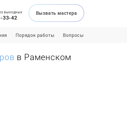
ез выходных
Вызвать мастера
3-33-42
ния
Порядок работы
Вопросы
оров
в Раменском
и