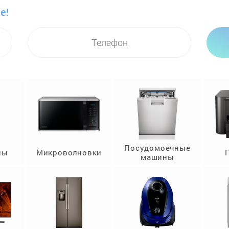
е!
Посудомоечные
ны
Микроволновки
машины