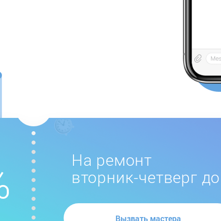
На ремонт
вторник-четверг до
Вызвать мастера