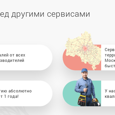
ед другими сервисами
Серв
алей от всех
терр
изводителей
Моск
быст
тию абсолютно
У на
т 1 года!
квал